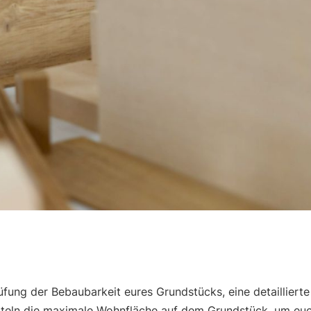
fung der Bebaubarkeit eures Grundstücks, eine detailliert
eln die maximale Wohnfläche auf dem Grundstück, um euch 